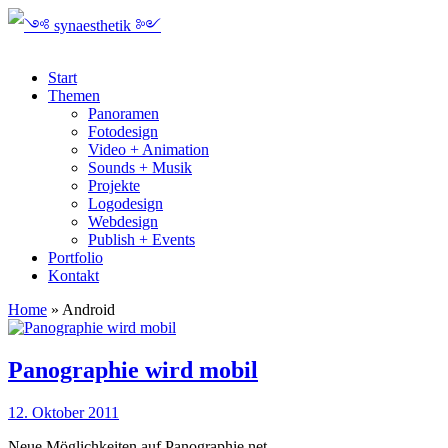
Start
Themen
Panoramen
Fotodesign
Video + Animation
Sounds + Musik
Projekte
Logodesign
Webdesign
Publish + Events
Portfolio
Kontakt
Home
»
Android
Panographie wird mobil
12. Oktober 2011
Neue Möglichkeiten auf Panographie.net