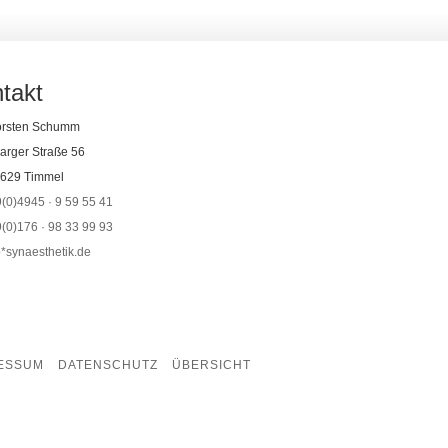
takt
orsten Schumm
arger Straße 56
629 Timmel
(0)4945 · 9 59 55 41
(0)176 · 98 33 99 93
o*synaesthetik.de
ESSUM
DATENSCHUTZ
ÜBERSICHT