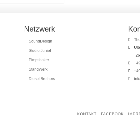
Netzwerk
Kon
Th
SoundDesign
Ulb
Studio Juniel
26
Pimpshaker
+49
StandWerk
+49
Diesel Brothers
inf
KONTAKT
FACEBOOK
IMPR