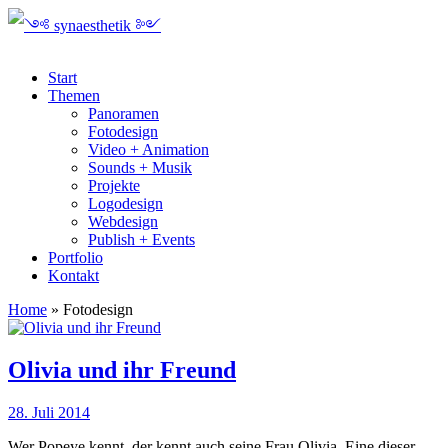
Start
Themen
Panoramen
Fotodesign
Video + Animation
Sounds + Musik
Projekte
Logodesign
Webdesign
Publish + Events
Portfolio
Kontakt
Home
»
Fotodesign
Olivia und ihr Freund
28. Juli 2014
Wer Popeye kennt, der kennt auch seine Frau Olivia. Eine dieser