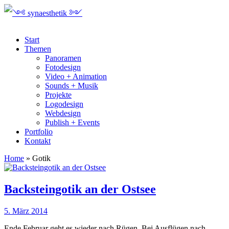
Start
Themen
Panoramen
Fotodesign
Video + Animation
Sounds + Musik
Projekte
Logodesign
Webdesign
Publish + Events
Portfolio
Kontakt
Home
»
Gotik
Backsteingotik an der Ostsee
5. März 2014
Ende Februar geht es wieder nach Rügen. Bei Ausflügen nach