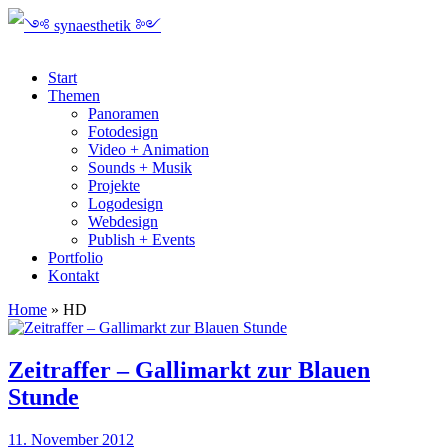
Start
Themen
Panoramen
Fotodesign
Video + Animation
Sounds + Musik
Projekte
Logodesign
Webdesign
Publish + Events
Portfolio
Kontakt
Home
»
HD
Zeitraffer – Gallimarkt zur Blauen
Stunde
11. November 2012