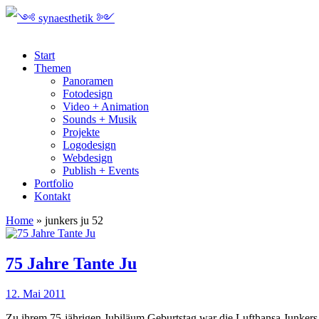
Start
Themen
Panoramen
Fotodesign
Video + Animation
Sounds + Musik
Projekte
Logodesign
Webdesign
Publish + Events
Portfolio
Kontakt
Home
»
junkers ju 52
75 Jahre Tante Ju
12. Mai 2011
Zu ihrem 75-jährigen Jubiläum Geburtstag war die Lufthansa Junkers 