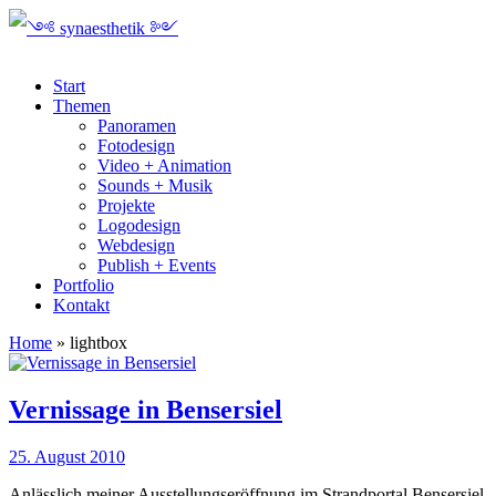
Start
Themen
Panoramen
Fotodesign
Video + Animation
Sounds + Musik
Projekte
Logodesign
Webdesign
Publish + Events
Portfolio
Kontakt
Home
»
lightbox
Vernissage in Bensersiel
25. August 2010
Anlässlich meiner Ausstellungseröffnung im Strandportal Bensersiel