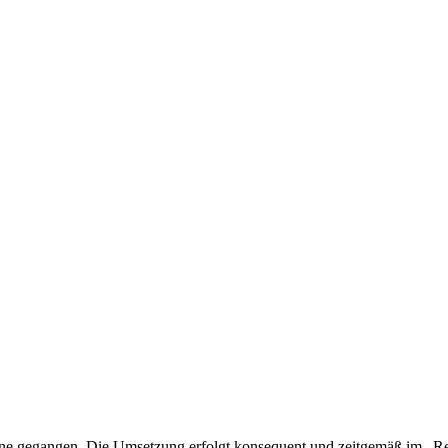
online gegangen. Die Umsetzung erfolgt konsequent und zeitgemäß im „R