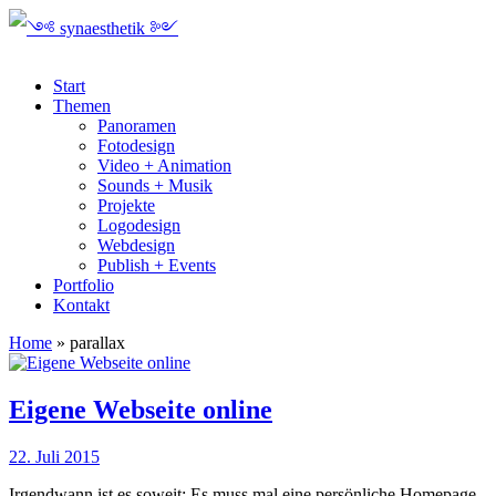
Start
Themen
Panoramen
Fotodesign
Video + Animation
Sounds + Musik
Projekte
Logodesign
Webdesign
Publish + Events
Portfolio
Kontakt
Home
»
parallax
Eigene Webseite online
22. Juli 2015
Irgendwann ist es soweit: Es muss mal eine persönliche Homepage