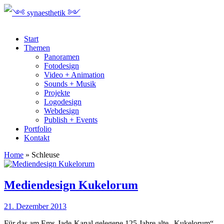
Start
Themen
Panoramen
Fotodesign
Video + Animation
Sounds + Musik
Projekte
Logodesign
Webdesign
Publish + Events
Portfolio
Kontakt
Home
»
Schleuse
Mediendesign Kukelorum
21. Dezember 2013
Für das am Ems-Jade-Kanal gelegene 125 Jahre alte „Kukelorum“,