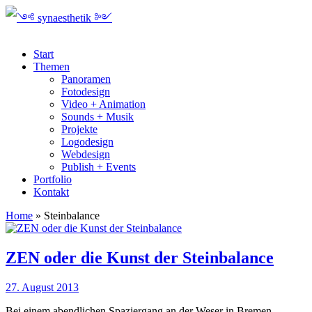
Start
Themen
Panoramen
Fotodesign
Video + Animation
Sounds + Musik
Projekte
Logodesign
Webdesign
Publish + Events
Portfolio
Kontakt
Home
»
Steinbalance
ZEN oder die Kunst der Steinbalance
27. August 2013
Bei einem abendlichen Spaziergang an der Weser in Bremen