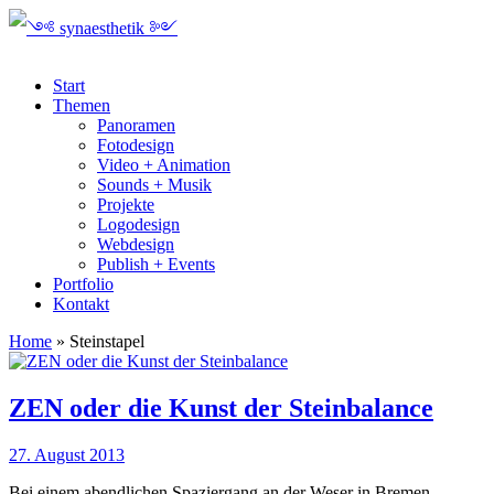
Start
Themen
Panoramen
Fotodesign
Video + Animation
Sounds + Musik
Projekte
Logodesign
Webdesign
Publish + Events
Portfolio
Kontakt
Home
»
Steinstapel
ZEN oder die Kunst der Steinbalance
27. August 2013
Bei einem abendlichen Spaziergang an der Weser in Bremen