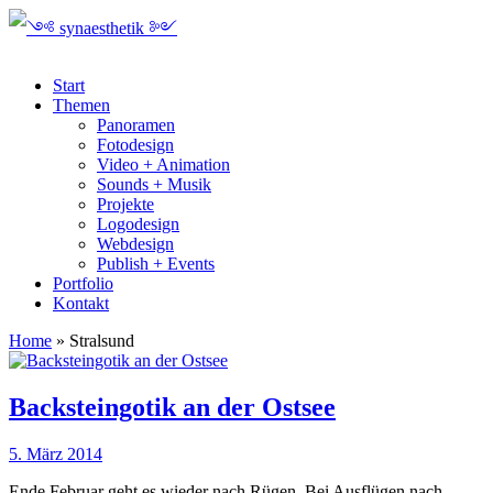
Start
Themen
Panoramen
Fotodesign
Video + Animation
Sounds + Musik
Projekte
Logodesign
Webdesign
Publish + Events
Portfolio
Kontakt
Home
»
Stralsund
Backsteingotik an der Ostsee
5. März 2014
Ende Februar geht es wieder nach Rügen. Bei Ausflügen nach