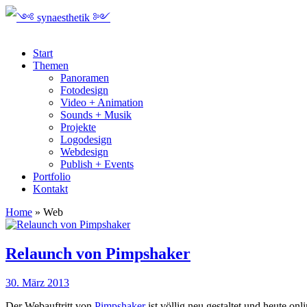
Start
Themen
Panoramen
Fotodesign
Video + Animation
Sounds + Musik
Projekte
Logodesign
Webdesign
Publish + Events
Portfolio
Kontakt
Home
»
Web
Relaunch von Pimpshaker
30. März 2013
Der Webauftritt von
Pimpshaker
ist völlig neu gestaltet und heute 