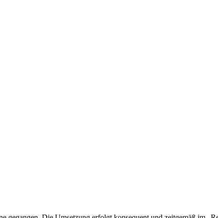
online gegangen. Die Umsetzung erfolgt konsequent und zeitgemäß im „R