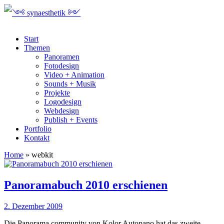
Start
Themen
Panoramen
Fotodesign
Video + Animation
Sounds + Musik
Projekte
Logodesign
Webdesign
Publish + Events
Portfolio
Kontakt
Home
»
webkit
Panoramabuch 2010 erschienen
2. Dezember 2009
Die Panorama community von Kolor Autopano hat das zweite