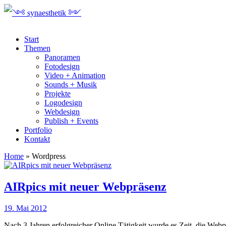
Start
Themen
Panoramen
Fotodesign
Video + Animation
Sounds + Musik
Projekte
Logodesign
Webdesign
Publish + Events
Portfolio
Kontakt
Home
»
Wordpress
AIRpics mit neuer Webpräsenz
19. Mai 2012
Nach 3 Jahren erfolgreicher Online Tätigkeit wurde es Zeit, die Web