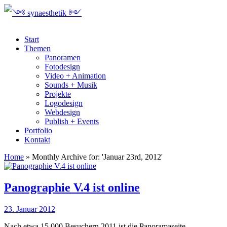
Start
Themen
Panoramen
Fotodesign
Video + Animation
Sounds + Musik
Projekte
Logodesign
Webdesign
Publish + Events
Portfolio
Kontakt
Home
»
Monthly Archive for: 'Januar 23rd, 2012'
Panographie V.4 ist online
23. Januar 2012
Nach etwa 15.000 Besuchern 2011 ist die Panoramaseite