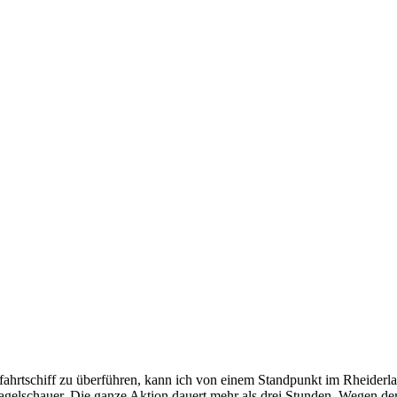
hrtschiff zu überführen, kann ich von einem Standpunkt im Rheiderlan
gelschauer. Die ganze Aktion dauert mehr als drei Stunden. Wegen de