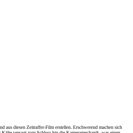
d aus diesen Zeitraffer-Film erstellen. Erschwerend machen sich
r Kälte versagt zum Schluss hin die Kameramechanik, was einen