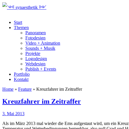
Start
Themen
Panoramen
Fotodesign
Video + Animation
Sounds + Musik
Projekte
Logodesign
Webdesign
Publish + Events
Portfolio
Kontakt
Home
»
Feature
»
Kreuzfahrer im Zeitraffer
Kreuzfahrer im Zeitraffer
3. Mai 2013
Als im März 2013 mal wieder die Ems aufgestaut wird, um ein Kreuzfa
Temperatur und Wetterbedingungen bemerkbar, also null Grad und Ha