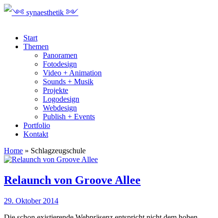
Start
Themen
Panoramen
Fotodesign
Video + Animation
Sounds + Musik
Projekte
Logodesign
Webdesign
Publish + Events
Portfolio
Kontakt
Home
»
Schlagzeugschule
Relaunch von Groove Allee
29. Oktober 2014
Die schon existierende Webpräsenz entspricht nicht dem hohen