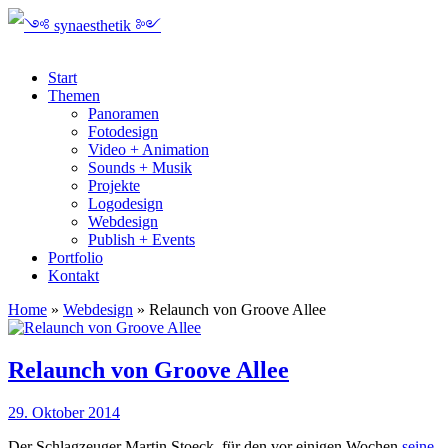
Start
Themen
Panoramen
Fotodesign
Video + Animation
Sounds + Musik
Projekte
Logodesign
Webdesign
Publish + Events
Portfolio
Kontakt
Home
»
Webdesign
»
Relaunch von Groove Allee
Relaunch von Groove Allee
29. Oktober 2014
Der Schlagzeuger Martin Stoeck, für den vor einigen Wochen
seine