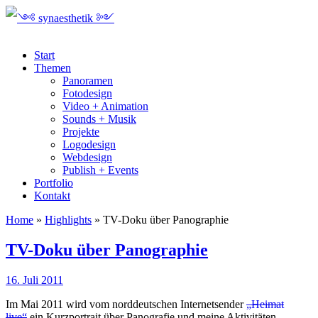
Start
Themen
Panoramen
Fotodesign
Video + Animation
Sounds + Musik
Projekte
Logodesign
Webdesign
Publish + Events
Portfolio
Kontakt
Home
»
Highlights
»
TV-Doku über Panographie
TV-Doku über Panographie
16. Juli 2011
Im Mai 2011 wird vom norddeutschen Internetsender
„Heimat
live“
ein Kurzportrait über Panografie und meine Aktivitäten