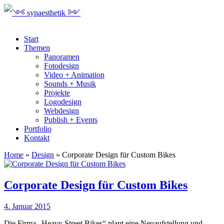
Start
Themen
Panoramen
Fotodesign
Video + Animation
Sounds + Musik
Projekte
Logodesign
Webdesign
Publish + Events
Portfolio
Kontakt
Home
»
Design
»
Corporate Design für Custom Bikes
Corporate Design für Custom Bikes
4. Januar 2015
Die Firma „Heavy Street Bikes“ plant eine Neuaufstellung und