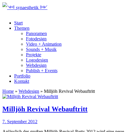
Start
Themen
Panoramen
Fotodesign
Video + Animation
Sounds + Musik
Projekte
Logodesign
Webdesign
Publish + Events
Portfolio
Kontakt
Home
»
Webdesign
»
Milljöh Revival Webauftritt
Milljöh Revival Webauftritt
7. September 2012
Anlässlich der großen Milljöh-Revival-Party 2012 wird eine neue